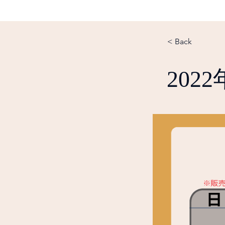
< Back
202