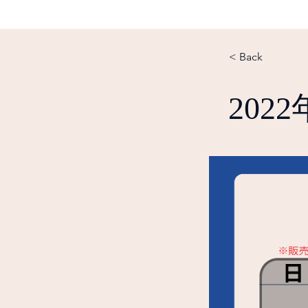
< Back
202