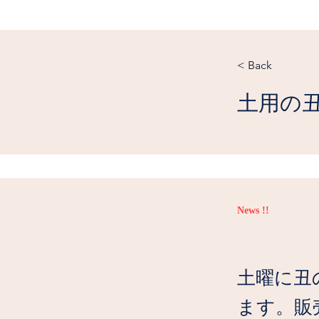
< Back
土用の
News !!
土曜に丑
ます。販